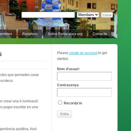
membres
Recursos
Sobre Parlacatala.org
Contacta
s
Please
create an account
to get
started.
Nom d'usuari
jectes que permeten crear
iscoteca.
Contrasenya
r crear una il·luminació
Recorda'm
es pugui escoltar en una
periència auditiva. Això