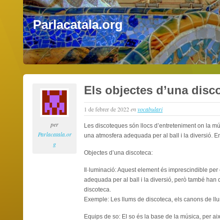
Parlacatala.org
Els objectes d’una disc
1 de febrer de 2022
en
vocabulari
per
Les discoteques són llocs d’entreteniment on la mú
Parlacatala.or
una atmosfera adequada per al ball i la diversió. 
g
Objectes d’una discoteca:
Il·luminació: Aquest element és imprescindible per
adequada per al ball i la diversió, però també han
discoteca.
Exemple: Les llums de discoteca, els canons de ll
Equips de so: El so és la base de la música, per aix