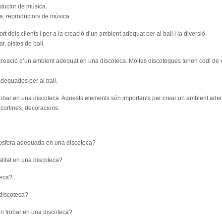
oductor de música.
la, reproductors de música.
rt dels clients i per a la creació d’un ambient adequat per al ball i la diversió.
r, pistes de ball.
 creació d’un ambient adequat en una discoteca. Moltes discoteques tenen codi de v
dequades per al ball.
obar en una discoteca. Aquests elements són importants per crear un ambient adequat
cortines, decoracions.
mosfera adequada en una discoteca?
alitat en una discoteca?
teca?
 discoteca?
n trobar en una discoteca?