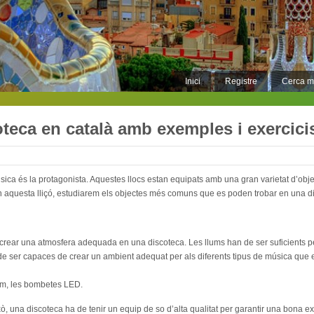
Inici
Registre
Cerca 
oteca en català amb exemples i exercici
sica és la protagonista. Aquestes llocs estan equipats amb una gran varietat d’ob
En aquesta lliçó, estudiarem els objectes més comuns que es poden trobar en una d
 crear una atmosfera adequada en una discoteca. Les llums han de ser suficients pe
 de ser capaces de crear un ambient adequat per als diferents tipus de música que 
um, les bombetes LED.
ò, una discoteca ha de tenir un equip de so d’alta qualitat per garantir una bona ex