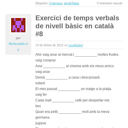
a
Etiquetes:
Conversa
,
nivell bàsic
Comentaris tancats
Els
espo
Exercici de temps verbals
i
de nivell bàsic en català
la
vida
#8
prof
per
:
Parlacatala.or
19 de febrer de 2022
en
vocabulari
con
g
per
Ahir vaig anar al mercat i ___________ moltes fruites.
apr
vaig comprar
cata
Avui ___________ al cinema amb els meus amics.
(niv
vaig anar
bàsi
Demà ___________ a casa i descansaré.
estaré
El mes passat ___________ un viatge a la platja.
vaig fer
Cada matí ___________ cafè per despertar-me.
bec
Quan era petit, ___________ molt amb la meva
germana.
jugava