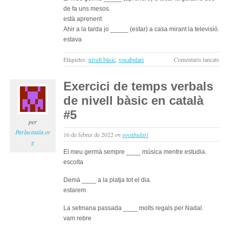
de fa uns mesos.
està aprenent
Ahir a la tarda jo _____ (estar) a casa mirant la televisió.
estava
a
Etiquetes:
nivell bàsic
,
vocabulari
Comentaris tancats
Exer
de
Exercici de temps verbals
tem
de nivell bàsic en català
verb
de
#5
nive
per
bàsi
Parlacatala.or
16 de febrer de 2022
en
vocabulari
en
g
cata
El meu germà sempre ____ música mentre estudia.
#6
escolta
Demà ____ a la platja tot el dia.
estarem
La setmana passada ____ molts regals per Nadal.
vam rebre