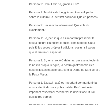
Persona 2: Hola! Estic bé, gràcies. I tu?
Persona 1: També estic bé, gràcies. Avui vull parlar
sobre la cultura i la identitat nacional. Què en penses?
Persona 2: Em sembla interessant! Què vols dir
exactament?
Persona 1: Bé, penso que és important preservar la
nostra cultura i la nostra identitat com a poble. Cada
país té les seves pròpies tradicions, costums i valors
que el fan únic i especial.
Persona 2: Sí, tens raó. A Catalunya, per exemple, tenim
la nostra pròpia llengua, la nostra gastronomia i les
nostres festes tradicionals, com la Diada de Sant Jordi o
la Festa Major.
Persona 1: Exacte! I això és important per mantenir la
nostra identitat com a poble català. Però també és
important respectar i reconèixer la diversitat cultural
dels altres pobles.