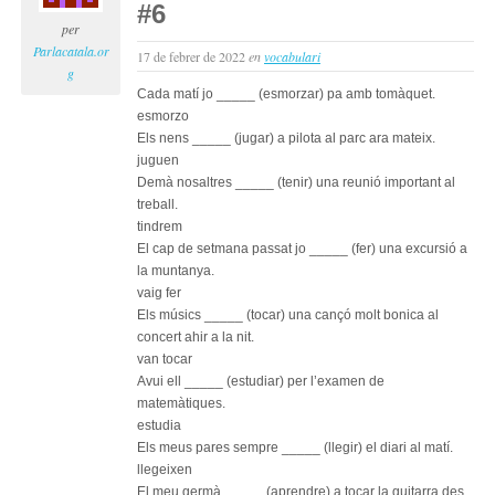
revo
#6
:
per
con
Parlacatala.or
17 de febrer de 2022
en
vocabulari
per
g
apr
Cada matí jo _____ (esmorzar) pa amb tomàquet.
cata
esmorzo
(niv
Els nens _____ (jugar) a pilota al parc ara mateix.
bàsi
juguen
Demà nosaltres _____ (tenir) una reunió important al
treball.
tindrem
El cap de setmana passat jo _____ (fer) una excursió a
la muntanya.
vaig fer
Els músics _____ (tocar) una cançó molt bonica al
concert ahir a la nit.
van tocar
Avui ell _____ (estudiar) per l’examen de
matemàtiques.
estudia
Els meus pares sempre _____ (llegir) el diari al matí.
llegeixen
El meu germà _____ (aprendre) a tocar la guitarra des