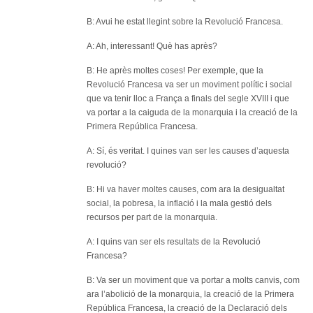
B: Avui he estat llegint sobre la Revolució Francesa.
A: Ah, interessant! Què has après?
B: He après moltes coses! Per exemple, que la
Revolució Francesa va ser un moviment polític i social
que va tenir lloc a França a finals del segle XVIII i que
va portar a la caiguda de la monarquia i la creació de la
Primera República Francesa.
A: Sí, és veritat. I quines van ser les causes d’aquesta
revolució?
B: Hi va haver moltes causes, com ara la desigualtat
social, la pobresa, la inflació i la mala gestió dels
recursos per part de la monarquia.
A: I quins van ser els resultats de la Revolució
Francesa?
B: Va ser un moviment que va portar a molts canvis, com
ara l’abolició de la monarquia, la creació de la Primera
República Francesa, la creació de la Declaració dels