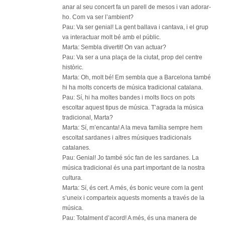
anar al seu concert fa un parell de mesos i van adorar-
ho. Com va ser l’ambient?
Pau: Va ser genial! La gent ballava i cantava, i el grup
va interactuar molt bé amb el públic.
Marta: Sembla divertit! On van actuar?
Pau: Va ser a una plaça de la ciutat, prop del centre
històric.
Marta: Oh, molt bé! Em sembla que a Barcelona també
hi ha molts concerts de música tradicional catalana.
Pau: Sí, hi ha moltes bandes i molts llocs on pots
escoltar aquest tipus de música. T’agrada la música
tradicional, Marta?
Marta: Sí, m’encanta! A la meva família sempre hem
escoltat sardanes i altres músiques tradicionals
catalanes.
Pau: Genial! Jo també sóc fan de les sardanes. La
música tradicional és una part important de la nostra
cultura.
Marta: Sí, és cert. A més, és bonic veure com la gent
s’uneix i comparteix aquests moments a través de la
música.
Pau: Totalment d’acord! A més, és una manera de