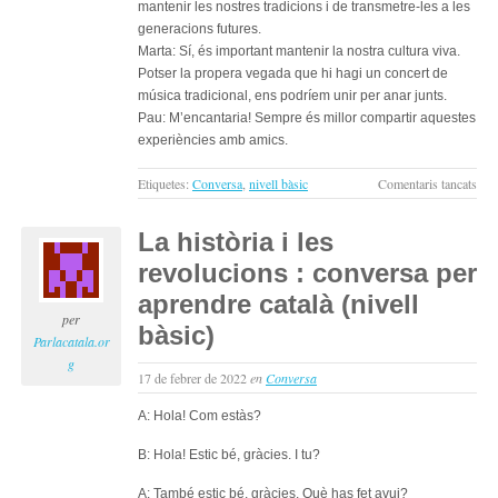
mantenir les nostres tradicions i de transmetre-les a les
generacions futures.
Marta: Sí, és important mantenir la nostra cultura viva.
Potser la propera vegada que hi hagi un concert de
música tradicional, ens podríem unir per anar junts.
Pau: M’encantaria! Sempre és millor compartir aquestes
experiències amb amics.
a
Etiquetes:
Conversa
,
nivell bàsic
Comentaris tancats
La
mús
La història i les
i
revolucions : conversa per
les
trad
aprendre català (nivell
loca
per
bàsic)
:
Parlacatala.or
con
g
17 de febrer de 2022
en
Conversa
per
apr
A: Hola! Com estàs?
cata
(niv
B: Hola! Estic bé, gràcies. I tu?
bàsi
A: També estic bé, gràcies. Què has fet avui?