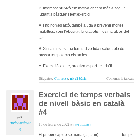
B: Interessant! Això em motiva encara més a seguir
jugant a bàsquet i fent exercici.
A: I no només això, també ajuda a prevenir moltes
malalties, com l’obesitat, la diabetis i les malalties del
cor.
B: Sí, i a més és una forma divertida i saludable de
passar temps amb els amics.
A: Exacte! Així que, practica esport i cuida’t!
a
Etiquetes:
Conversa
,
nivell bàsic
Comentaris tancats
Els
espo
Exercici de temps verbals
i
de nivell bàsic en català
els
bene
#4
per
per
a
Parlacatala.or
15 de febrer de 2022
en
vocabulari
la
g
salu
El proper cap de setmana (tu, tenir) __________ temps