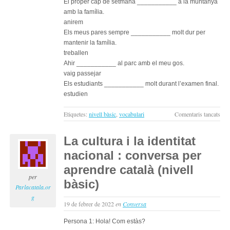
El proper cap de setmana ___________ a la muntanya
amb la família.
anirem
Els meus pares sempre ___________ molt dur per
mantenir la família.
treballen
Ahir ___________ al parc amb el meu gos.
vaig passejar
Els estudiants ___________ molt durant l’examen final.
estudien
a
Etiquetes:
nivell bàsic
,
vocabulari
Comentaris tancats
Exer
de
La cultura i la identitat
tem
nacional : conversa per
verb
de
aprendre català (nivell
nive
per
bàsic)
bàsi
Parlacatala.or
en
g
19 de febrer de 2022
en
Conversa
cata
#8
Persona 1: Hola! Com estàs?