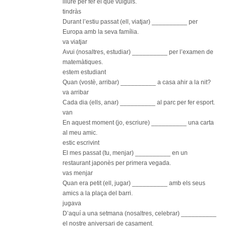
:
lliure per fer el que vulguis.
con
tindràs
per
Durant l’estiu passat (ell, viatjar) __________ per
apr
Europa amb la seva família.
cata
va viatjar
(niv
Avui (nosaltres, estudiar) __________ per l’examen de
bàsi
matemàtiques.
estem estudiant
Quan (vostè, arribar) __________ a casa ahir a la nit?
va arribar
Cada dia (ells, anar) __________ al parc per fer esport.
van
En aquest moment (jo, escriure) __________ una carta
al meu amic.
estic escrivint
El mes passat (tu, menjar) __________ en un
restaurant japonès per primera vegada.
vas menjar
Quan era petit (ell, jugar) __________ amb els seus
amics a la plaça del barri.
jugava
D’aquí a una setmana (nosaltres, celebrar) __________
el nostre aniversari de casament.