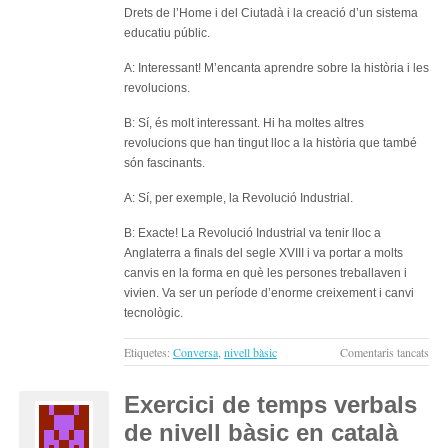
Drets de l’Home i del Ciutadà i la creació d’un sistema
educatiu públic.
A: Interessant! M’encanta aprendre sobre la història i les
revolucions.
B: Sí, és molt interessant. Hi ha moltes altres
revolucions que han tingut lloc a la història que també
són fascinants.
A: Sí, per exemple, la Revolució Industrial.
B: Exacte! La Revolució Industrial va tenir lloc a
Anglaterra a finals del segle XVIII i va portar a molts
canvis en la forma en què les persones treballaven i
vivien. Va ser un període d’enorme creixement i canvi
tecnològic.
a
Etiquetes:
Conversa
,
nivell bàsic
Comentaris tancats
La
hist
Exercici de temps verbals
i
de nivell bàsic en català
les