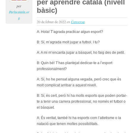
per aprendre català (nivell
per
bàsic)
Parlacatala.or
g
20 de febrer de 2022
en
Conversa
A: Hola! T’agrada practicar algun esport?
B: Sí, m’agrada molt jugar a futbol. I tu?
A: A mi m’encanta jugar a bàsquet, ho faig des de petit.
B: Quin bé! T’has plantejat dedicar-te a l’esport
professionalment?
A: Sí, ho he pensat alguna vegada, però crec que és
molt complicat arribar a aquest nivell.
B: Sí, és cert, però hi ha molts esports que poden portar-
te a tenir una carrera professional, no només el futbol o
el bàsquet.
A: És veritat, també hi ha esports com l’atletisme o la
natació que tenen moltes possibilitats.