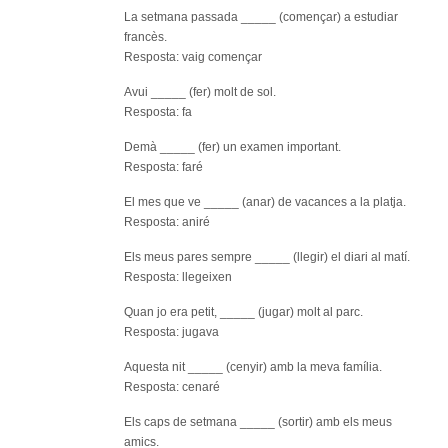
cata
La setmana passada _____ (començar) a estudiar
(niv
francès.
bàsi
Resposta: vaig començar
Avui _____ (fer) molt de sol.
Resposta: fa
Demà _____ (fer) un examen important.
Resposta: faré
El mes que ve _____ (anar) de vacances a la platja.
Resposta: aniré
Els meus pares sempre _____ (llegir) el diari al matí.
Resposta: llegeixen
Quan jo era petit, _____ (jugar) molt al parc.
Resposta: jugava
Aquesta nit _____ (cenyir) amb la meva família.
Resposta: cenaré
Els caps de setmana _____ (sortir) amb els meus
amics.