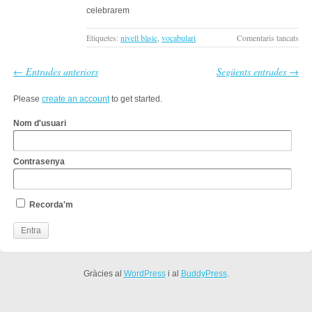
celebrarem
a
Etiquetes:
nivell bàsic
,
vocabulari
Comentaris tancats
Exer
de
← Entrades anteriors
Següents entrades →
tem
verb
Please
create an account
to get started.
de
nive
Nom d'usuari
bàsi
en
Contrasenya
cata
#4
Recorda'm
Gràcies al
WordPress
i al
BuddyPress
.