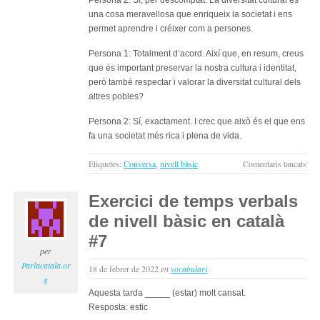
Persona 2: Sí, per descomptat. La diversitat cultural és
una cosa meravellosa que enriqueix la societat i ens
permet aprendre i créixer com a persones.
Persona 1: Totalment d’acord. Així que, en resum, creus
que és important preservar la nostra cultura i identitat,
però també respectar i valorar la diversitat cultural dels
altres pobles?
Persona 2: Sí, exactament. I crec que això és el que ens
fa una societat més rica i plena de vida.
a
Etiquetes:
Conversa
,
nivell bàsic
Comentaris tancats
La
cult
Exercici de temps verbals
i
de nivell bàsic en català
la
iden
#7
naci
per
:
Parlacatala.or
18 de febrer de 2022
en
vocabulari
con
g
per
Aquesta tarda _____ (estar) molt cansat.
apr
Resposta: estic