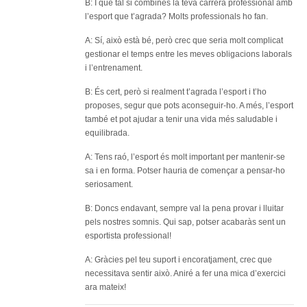
B: I què tal si combines la teva carrera professional amb
l’esport que t’agrada? Molts professionals ho fan.
A: Sí, això està bé, però crec que seria molt complicat
gestionar el temps entre les meves obligacions laborals
i l’entrenament.
B: És cert, però si realment t’agrada l’esport i t’ho
proposes, segur que pots aconseguir-ho. A més, l’esport
també et pot ajudar a tenir una vida més saludable i
equilibrada.
A: Tens raó, l’esport és molt important per mantenir-se
sa i en forma. Potser hauria de començar a pensar-ho
seriosament.
B: Doncs endavant, sempre val la pena provar i lluitar
pels nostres somnis. Qui sap, potser acabaràs sent un
esportista professional!
A: Gràcies pel teu suport i encoratjament, crec que
necessitava sentir això. Aniré a fer una mica d’exercici
ara mateix!