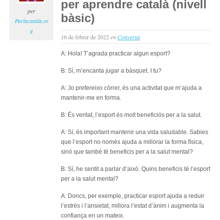
per aprendre català (nivell
nive
per
bàsic)
bàsi
Parlacatala.or
en
g
16 de febrer de 2022
en
Conversa
cata
#5
A: Hola! T’agrada practicar algun esport?
B: Sí, m’encanta jugar a bàsquet. I tu?
A: Jo prefereixo córrer, és una activitat que m’ajuda a
mantenir-me en forma.
B: És veritat, l’esport és molt beneficiós per a la salut.
A: Sí, és important mantenir una vida saludable. Sabies
que l’esport no només ajuda a millorar la forma física,
sinó que també té beneficis per a la salut mental?
B: Sí, he sentit a parlar d’això. Quins beneficis té l’esport
per a la salut mental?
A: Doncs, per exemple, practicar esport ajuda a reduir
l’estrès i l’ansietat, millora l’estat d’ànim i augmenta la
confiança en un mateix.