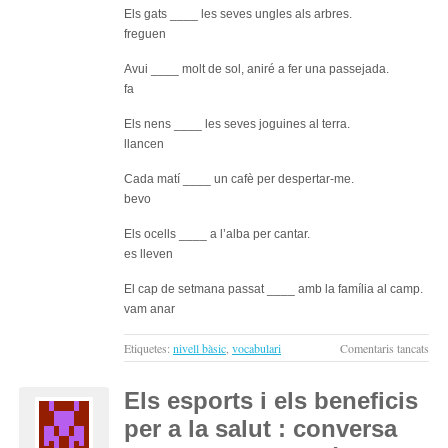
Els gats ____ les seves ungles als arbres.
freguen
Avui ____ molt de sol, aniré a fer una passejada.
fa
Els nens ____ les seves joguines al terra.
llancen
Cada matí ____ un cafè per despertar-me.
bevo
Els ocells ____ a l’alba per cantar.
es lleven
El cap de setmana passat ____ amb la família al camp.
vam anar
a
Etiquetes:
nivell bàsic
,
vocabulari
Comentaris tancats
Exer
de
Els esports i els beneficis
tem
per a la salut : conversa
verb
de