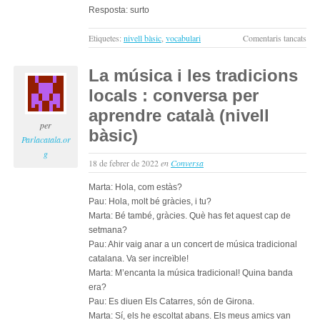
Resposta: surto
a
Etiquetes:
nivell bàsic
,
vocabulari
Comentaris tancats
Exer
de
La música i les tradicions
tem
locals : conversa per
verb
de
aprendre català (nivell
nive
per
bàsic)
bàsi
Parlacatala.or
en
g
18 de febrer de 2022
en
Conversa
cata
#7
Marta: Hola, com estàs?
Pau: Hola, molt bé gràcies, i tu?
Marta: Bé també, gràcies. Què has fet aquest cap de
setmana?
Pau: Ahir vaig anar a un concert de música tradicional
catalana. Va ser increïble!
Marta: M’encanta la música tradicional! Quina banda
era?
Pau: Es diuen Els Catarres, són de Girona.
Marta: Sí, els he escoltat abans. Els meus amics van